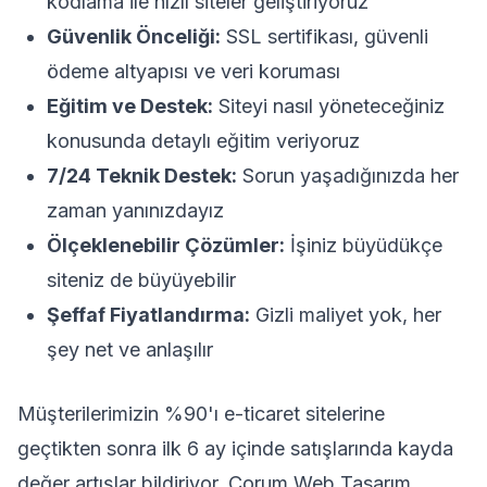
kodlama ile hızlı siteler geliştiriyoruz
Güvenlik Önceliği:
SSL sertifikası, güvenli
ödeme altyapısı ve veri koruması
Eğitim ve Destek:
Siteyi nasıl yöneteceğiniz
konusunda detaylı eğitim veriyoruz
7/24 Teknik Destek:
Sorun yaşadığınızda her
zaman yanınızdayız
Ölçeklenebilir Çözümler:
İşiniz büyüdükçe
siteniz de büyüyebilir
Şeffaf Fiyatlandırma:
Gizli maliyet yok, her
şey net ve anlaşılır
Müşterilerimizin %90'ı e-ticaret sitelerine
geçtikten sonra ilk 6 ay içinde satışlarında kayda
değer artışlar bildiriyor. Çorum Web Tasarım