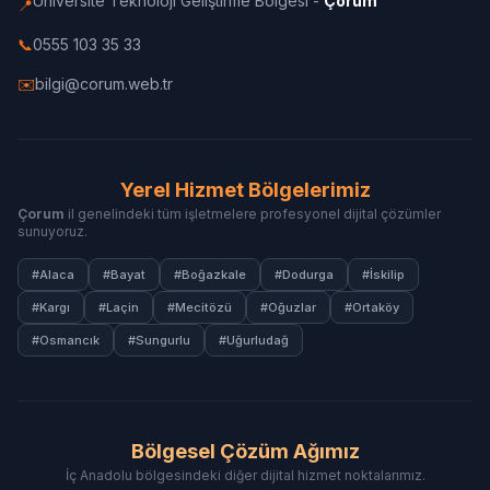
Üniversite Teknoloji Geliştirme Bölgesi -
Çorum
📍
📞
0555 103 35 33
✉️
bilgi@corum.web.tr
Yerel Hizmet Bölgelerimiz
Çorum
il genelindeki tüm işletmelere profesyonel dijital çözümler
sunuyoruz.
#Alaca
#Bayat
#Boğazkale
#Dodurga
#İskilip
#Kargı
#Laçin
#Mecitözü
#Oğuzlar
#Ortaköy
#Osmancık
#Sungurlu
#Uğurludağ
Bölgesel Çözüm Ağımız
İç Anadolu bölgesindeki diğer dijital hizmet noktalarımız.