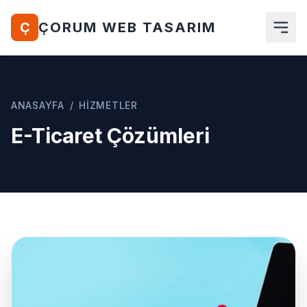
Ç
ÇORUM WEB TASARIM
Anasayfa
ANASAYFA
/
HIZMETLER
Hakkımızda
E-Ticaret Çözümleri
Hizmetlerimiz
Ürünler
Blog
İletişim
Teklif Al