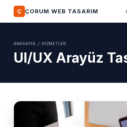
Ç
ÇORUM WEB TASARIM
ANASAYFA
/
HIZMETLER
UI/UX Arayüz Ta