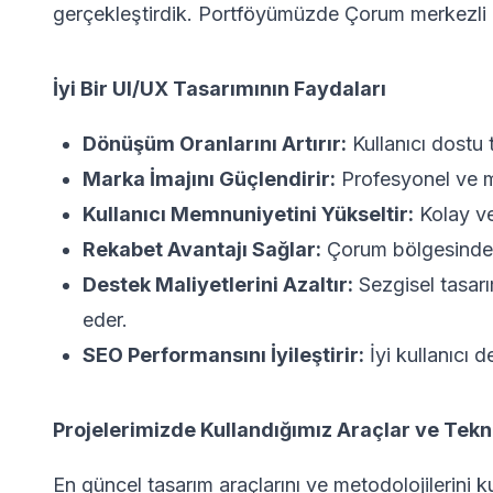
gerçekleştirdik. Portföyümüzde Çorum merkezli 
İyi Bir UI/UX Tasarımının Faydaları
Dönüşüm Oranlarını Artırır:
Kullanıcı dostu 
Marka İmajını Güçlendirir:
Profesyonel ve mod
Kullanıcı Memnuniyetini Yükseltir:
Kolay ve
Rekabet Avantajı Sağlar:
Çorum bölgesindeki 
Destek Maliyetlerini Azaltır:
Sezgisel tasarım
eder.
SEO Performansını İyileştirir:
İyi kullanıcı 
Projelerimizde Kullandığımız Araçlar ve Tekno
En güncel tasarım araçlarını ve metodolojilerini k