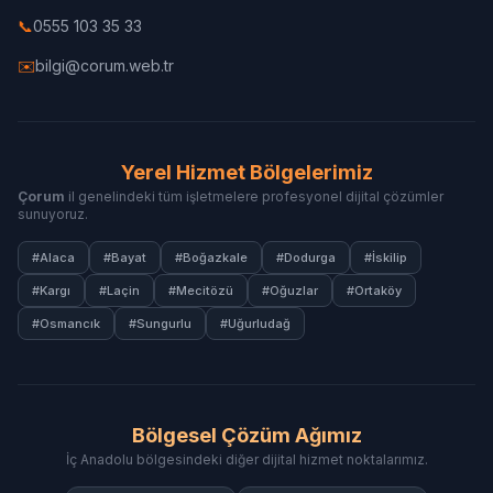
📞
0555 103 35 33
✉️
bilgi@corum.web.tr
Yerel Hizmet Bölgelerimiz
Çorum
il genelindeki tüm işletmelere profesyonel dijital çözümler
sunuyoruz.
#Alaca
#Bayat
#Boğazkale
#Dodurga
#İskilip
#Kargı
#Laçin
#Mecitözü
#Oğuzlar
#Ortaköy
#Osmancık
#Sungurlu
#Uğurludağ
Bölgesel Çözüm Ağımız
İç Anadolu bölgesindeki diğer dijital hizmet noktalarımız.