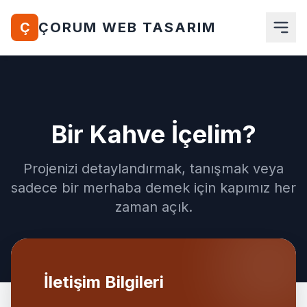
Ç
ÇORUM WEB TASARIM
Anasayfa
Hakkımızda
Bir Kahve İçelim?
Hizmetlerimiz
Projenizi detaylandırmak, tanışmak veya
Ürünler
sadece bir merhaba demek için kapımız her
zaman açık.
Blog
İletişim
Teklif Al
İletişim Bilgileri